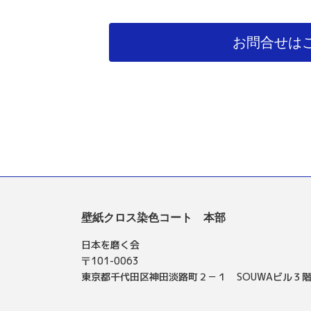
お問合せは
壁紙クロス染色コート 本部
日本を磨く会
〒101-0063
東京都千代田区神田淡路町２－１ SOUWAビル３