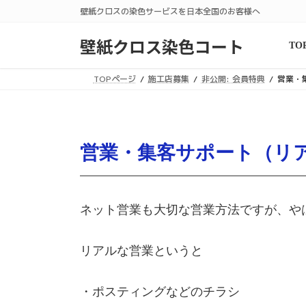
コ
ナ
壁紙クロスの染色サービスを日本全国のお客様へ
ン
ビ
テ
ゲ
壁紙クロス染色コート
TO
ン
ー
ツ
シ
TOPページ
施工店募集
非公開: 会員特典
営業・
へ
ョ
ス
ン
キ
に
ッ
移
プ
動
営業・集客サポート（リ
ネット営業も大切な営業方法ですが、や
リアルな営業というと
・ポスティングなどのチラシ