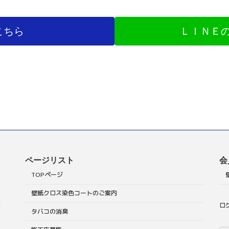
こちら
ＬＩＮＥ
ページリスト
会
TOPページ
壁紙クロス染色コートのご案内
階
ロ
タバコの消臭