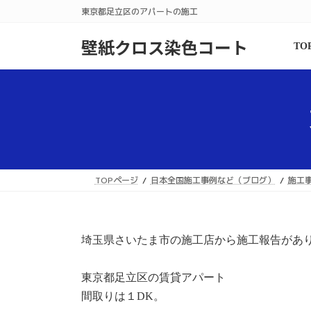
コ
ナ
東京都足立区のアパートの施工
ン
ビ
テ
ゲ
壁紙クロス染色コート
TO
ン
ー
ツ
シ
へ
ョ
ス
ン
キ
に
ッ
移
プ
動
TOPページ
日本全国施工事例など（ブログ）
施工
埼玉県さいたま市の施工店から施工報告があ
東京都足立区の賃貸アパート
間取りは１DK。