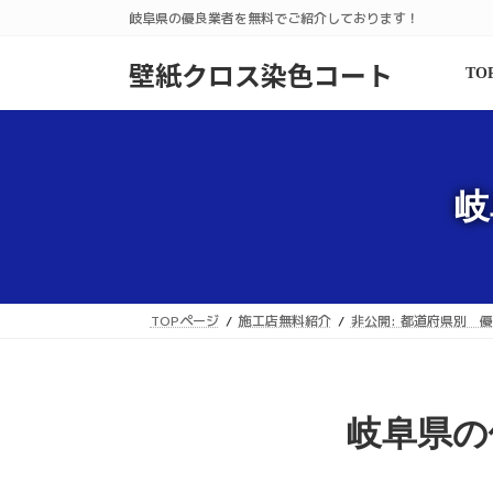
コ
ナ
岐阜県の優良業者を無料でご紹介しております！
ン
ビ
テ
ゲ
壁紙クロス染色コート
TO
ン
ー
ツ
シ
へ
ョ
ス
ン
キ
に
岐
ッ
移
プ
動
TOPページ
施工店無料紹介
非公開: 都道府県別 
岐阜県の